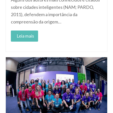
sobre cidades inteligentes (NAM; PARDO,
2011), defendem a importância da
compreensão da origem…
Read More