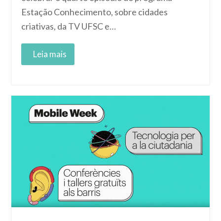
Estação Conhecimento, sobre cidades
criativas, da TV UFSC e…
Read More