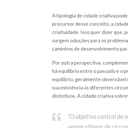
A tipologia de cidade criativa pod
precursor desse conceito, a cidade
criatividade. Isso quer dizer que,
surgem soluções para os problemas
caminhos de desenvolvimento para
Por outra perspectiva, complemen
há equilíbrio entre o passado e o p
equilíbrio, geralmente observável
sua existência às diferentes circu
distintivos. A cidade criativa sobr
“O objetivo central de s
serem vítimas de circun