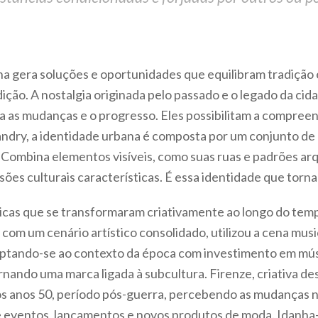
a gera soluções e oportunidades que equilibram tradição e
ição. A nostalgia originada pelo passado e o legado da cid
ara as mudanças e o progresso. Eles possibilitam a compre
andry, a identidade urbana é composta por um conjunto de 
Combina elementos visíveis, como suas ruas e padrões arqu
ões culturais características. É essa identidade que torn
icas que se transformaram criativamente ao longo do temp
, com um cenário artístico consolidado, utilizou a cena mus
ptando-se ao contexto da época com investimento em mús
rnando uma marca ligada à subcultura. Firenze, criativa d
nos anos 50, período pós-guerra, percebendo as mudanças 
 de eventos, lançamentos e novos produtos de moda. Idan