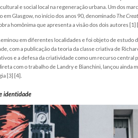
 cultural e social local na regeneração urbana. Um dos ma
o em Glasgow, no início dos anos 90, denominado
The Creat
bra homônima que apresenta a visão dos dois autores [1] [
sseminou em diferentes localidades e foi objeto de estudo
e, com a publicação da teoria da classe criativa de Richar
iativos e a defesa da criatividade como um recurso centra
direta com o trabalho de Landry e Bianchini, lançou ainda m
a [3] [4].
e identidade