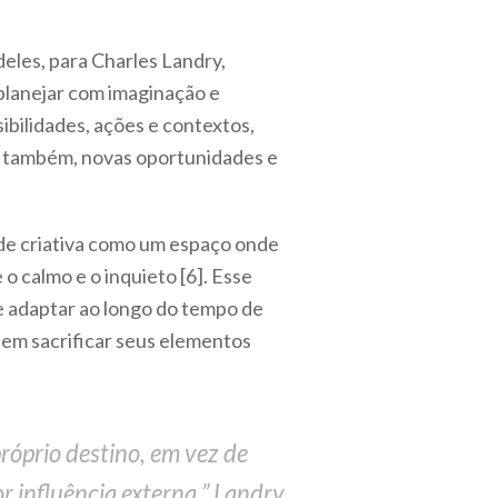
deles, para Charles Landry,
 planejar com imaginação e
ibilidades, ações e contextos,
e, também, novas oportunidades e
de criativa como um espaço onde
 o calmo e o inquieto [6]. Esse
se adaptar ao longo do tempo de
 sem sacrificar seus elementos
próprio destino, em vez de
r influência externa.” Landry