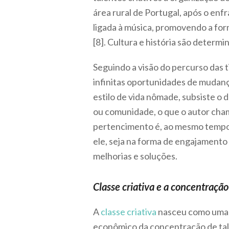
área rural de Portugal, após o en
ligada à música, promovendo a for
[8]. Cultura e história são deter
Seguindo a visão do percurso das ti
infinitas oportunidades de mudanç
estilo de vida nômade, subsiste o
ou comunidade, o que o autor cha
pertencimento é, ao mesmo tempo,
ele, seja na forma de engajamento
melhorias e soluções.
Classe criativa e a concentração
A
classe criativa
nasceu como uma t
econômico da concentração de tale