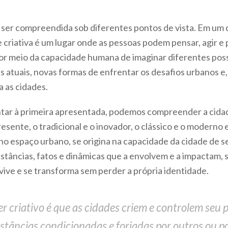
e ser compreendida sob diferentes pontos de vista. Em um 
 criativa é um lugar onde as pessoas podem pensar, agir e
 por meio da capacidade humana de imaginar diferentes poss
 atuais, novas formas de enfrentar os desafios urbanos 
 as cidades.
tar à primeira apresentada, podemos compreender a cida
resente, o tradicional e o inovador, o clássico e o moderno e
 no espaço urbano, se origina na capacidade da cidade de 
nstâncias, fatos e dinâmicas que a envolvem e a impactam,
evive e se transforma sem perder a própria identidade.
er criativo é que as cidades criem e controlem seu 
stâncias condicionadas e forjadas por outros ou po