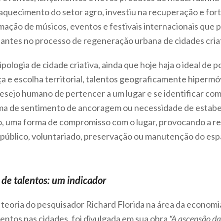
fraquecimento do setor agro, investiu na recuperação e for
mação de músicos, eventos e festivais internacionais que 
minantes no processo de regeneração urbana de cidades cria
pologia de cidade criativa, ainda que hoje haja o ideal de 
a e escolha territorial, talentos geograficamente hipermó
 desejo humano de pertencer a um lugar e se identificar c
ma de sentimento de ancoragem ou necessidade de estabel
 uma forma de compromisso com o lugar, provocando a re
 público, voluntariado, preservação ou manutenção do esp
 de talentos: um indicador
eoria do pesquisador Richard Florida na área da economi
ntos nas cidades, foi divulgada em sua obra
“A ascensão da 