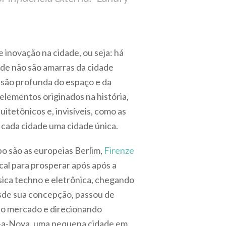
 inovação na cidade, ou seja: há
ade não são amarras da cidade
ensão profunda do espaço e da
elementos originados na história,
itetônicos e, invisíveis, como as
a cada cidade uma cidade única.
o são as europeias Berlim,
Firenze
ical para prosperar após após a
ica techno e eletrônica, chegando
esde sua concepção, passou de
no mercado e direcionando
ha-a-Nova, uma pequena cidade em