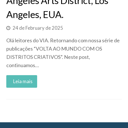
Angeles Arts District, Los
Angeles, EUA.
24 de February de 2025
Olá leitores do VIA. Retornando com nossa série de
publicações “VOLTA AO MUNDO COM OS
DISTRITOS CRIATIVOS”. Neste post,
continuamos…
Read More