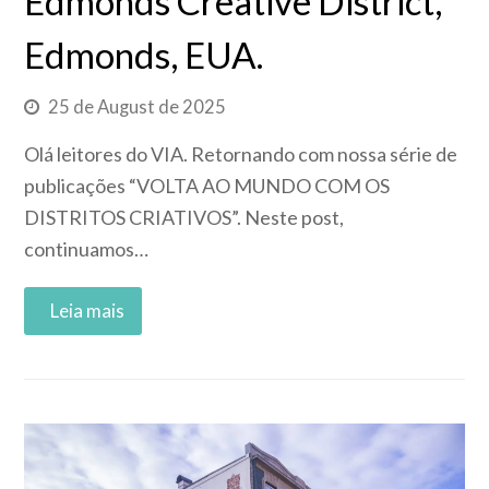
Edmonds Creative District,
Edmonds, EUA.
25 de August de 2025
Olá leitores do VIA. Retornando com nossa série de
publicações “VOLTA AO MUNDO COM OS
DISTRITOS CRIATIVOS”. Neste post,
continuamos…
Read More