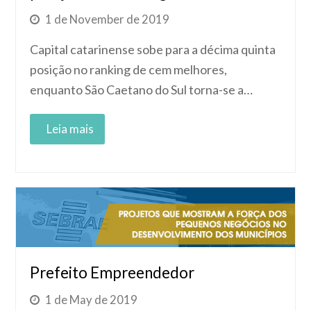
1 de November de 2019
Capital catarinense sobe para a décima quinta
posição no ranking de cem melhores,
enquanto São Caetano do Sul torna-se a…
Read More
Prefeito Empreendedor
1 de May de 2019