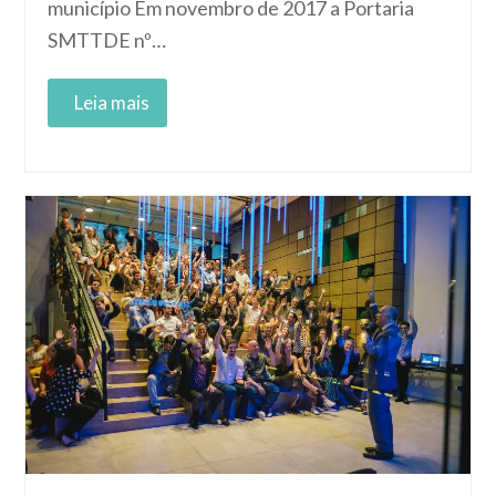
município Em novembro de 2017 a Portaria
SMTTDE nº…
Read More