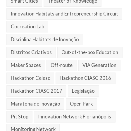
Smart Cities
Theater of Knowledge
Innovation Habitats and Entrepreneurship Circuit
Cocreation Lab
Disciplina Habitats de Inovação
Distritos Criativos
Out-of-the-box Education
Maker Spaces
Off-route
VIA Generation
Hackathon Celesc
Hackathon CIASC 2016
Hackathon CIASC 2017
Legislação
Maratona de Inovação
Open Park
Pit Stop
Innovation Network Florianópolis
Monitoring Network