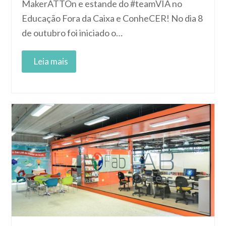
MakerATTOn e estande do #teamVIA no
Educação Fora da Caixa e ConheCER! No dia 8
de outubro foi iniciado o…
Read More