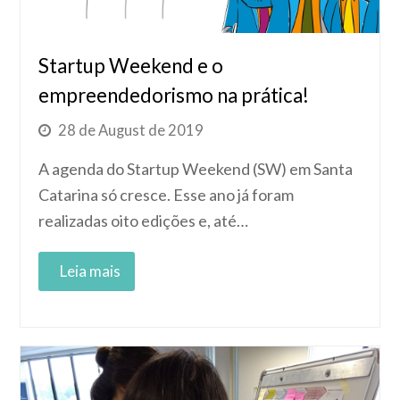
Startup Weekend e o
empreendedorismo na prática!
28 de August de 2019
A agenda do Startup Weekend (SW) em Santa
Catarina só cresce. Esse ano já foram
realizadas oito edições e, até…
Read More