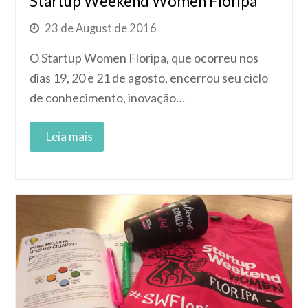
Startup Weekend Women Floripa
23 de August de 2016
O Startup Women Floripa, que ocorreu nos
dias 19, 20 e 21 de agosto, encerrou seu ciclo
de conhecimento, inovação…
Read More