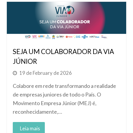
SEJA UM COLABORADOR DA VIA
JÚNIOR
19 de February de 2026
Colabore em rede transformando a realidade
de empresas juniores de todo o País. O
Movimento Empresa Júnior (MEJ) é,
reconhecidamente,…
Read More