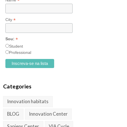
*
Name
*
City
*
Sou:
Student
Professional
Categories
Innovation habitats
BLOG
Innovation Center
Sapiens Center
VIA Cycle