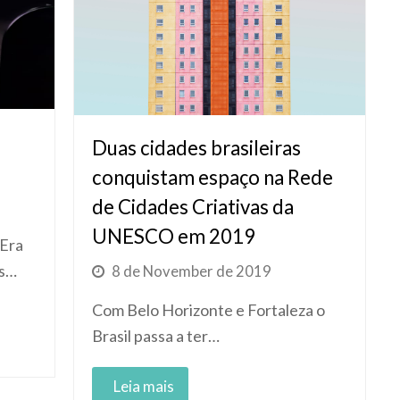
Duas cidades brasileiras
conquistam espaço na Rede
de Cidades Criativas da
UNESCO em 2019
 Era
os…
8 de November de 2019
Com Belo Horizonte e Fortaleza o
Brasil passa a ter…
Read More