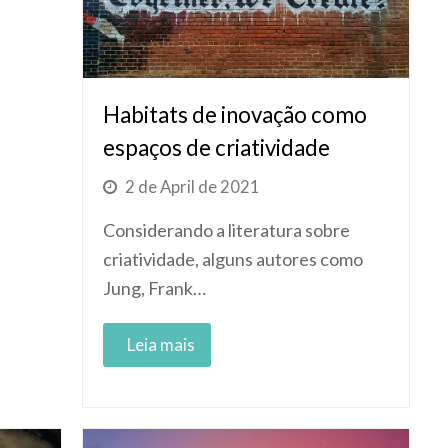
Habitats de inovação como
espaços de criatividade
2 de April de 2021
Considerando a literatura sobre
criatividade, alguns autores como
Jung, Frank…
Read More