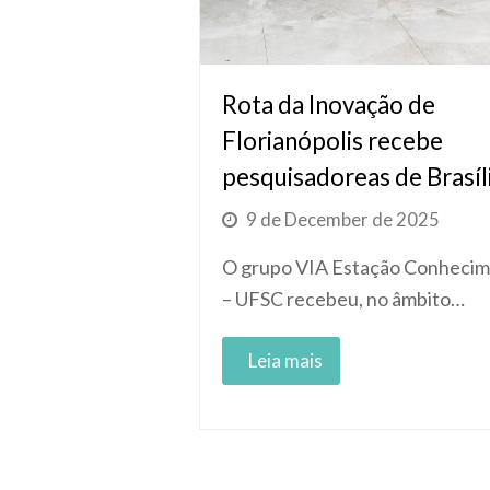
Rota da Inovação de
Florianópolis recebe
pesquisadoreas de Brasíl
9 de December de 2025
O grupo VIA Estação Conheci
– UFSC recebeu, no âmbito…
Read More