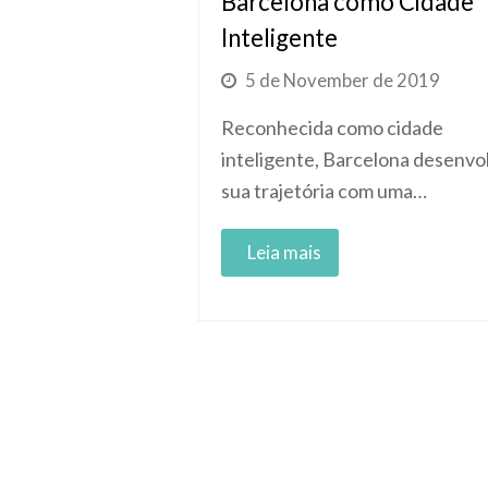
Barcelona como Cidade
Inteligente
5 de November de 2019
Reconhecida como cidade
inteligente, Barcelona desenvo
sua trajetória com uma…
Read More