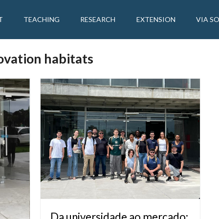
T
TEACHING
RESEARCH
EXTENSION
VIA S
ovation habitats
Da universidade ao mercado: