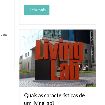
Read More
lveu
Quais as características de
um living lab?