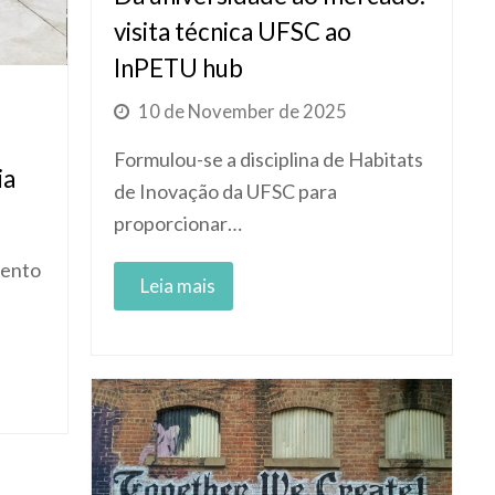
visita técnica UFSC ao
InPETU hub
10 de November de 2025
Formulou-se a disciplina de Habitats
ia
de Inovação da UFSC para
proporcionar…
mento
Read More