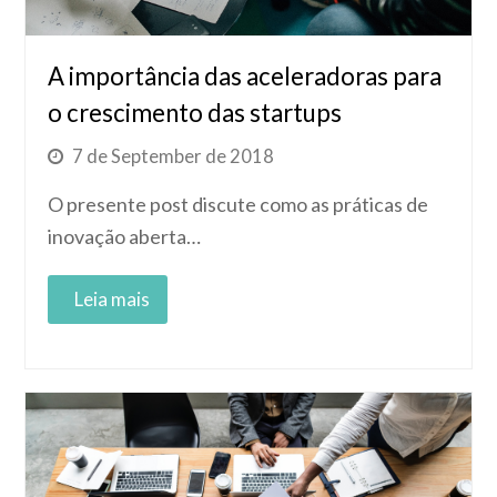
A importância das aceleradoras para
o crescimento das startups
7 de September de 2018
O presente post discute como as práticas de
inovação aberta…
Read More