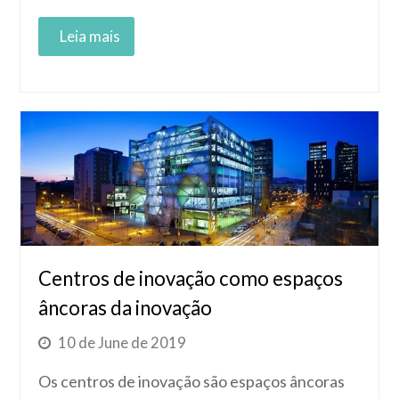
Read More
Centros de inovação como espaços
âncoras da inovação
10 de June de 2019
Os centros de inovação são espaços âncoras