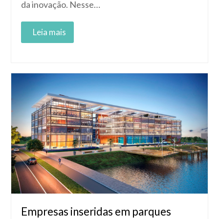
da inovação. Nesse…
Read More
Empresas inseridas em parques