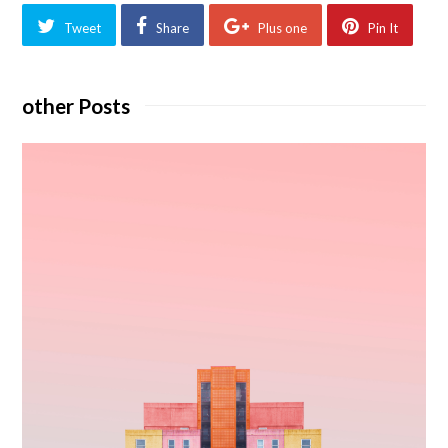
Tweet
Share
Plus one
Pin It
other Posts