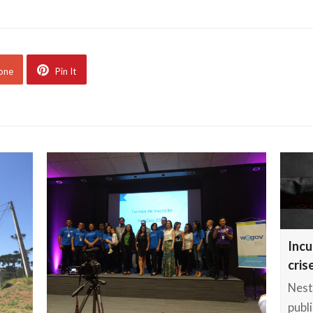
 one
Pin It
Incu
cris
Nest
publ