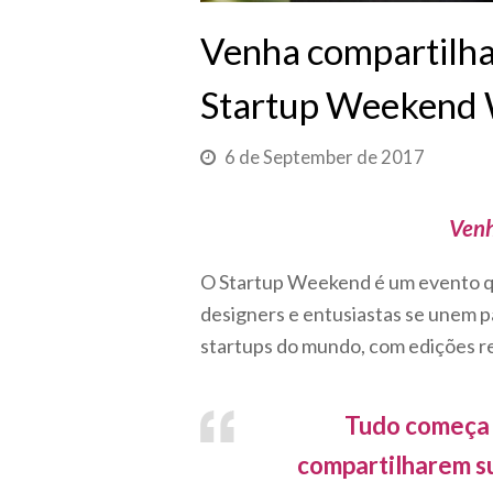
Venha compartilhar
Startup Weekend
6 de September de 2017
Venh
O Startup Weekend é um evento q
designers e entusiastas se unem pa
startups do mundo, com edições r
Tudo começa n
compartilharem su