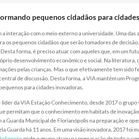
formando pequenos cidadãos para cidades
m a interação com o meio externo a universidade. Uma das 
a os pequenos cidadãos que serão tomadores de decisão. 
Desta forma, é preciso atuar com aqueles que, em um futur
óprio desenvolvimento econômico e social. Na literatura, d
mações pelas crianças. Mas o que efetivamente tem sido fe
central de discussão. Desta forma, a VIA mantém um Prog
pequenos para cidades inovadoras.
 – líder da VIA Estação Conhecimento, desde 2017 o grupo
que permitam que o conhecimento em habitats de inovação 
m a Guarda Municipal de Florianópolis na preparação e ope
la Guarda há 11 anos. Em uma visão inovadora, 2017 foi m
nteligente
onde o grupo atuou na preparação de todo o cont