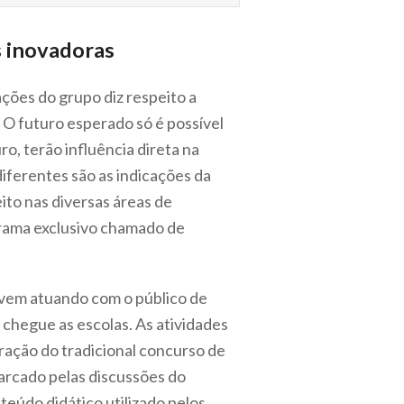
 inovadoras
ações do grupo diz respeito a
O futuro esperado só é possível
o, terão influência direta na
iferentes são as indicações da
ito nas diversas áreas de
rama exclusivo chamado de
 vem atuando com o público de
chegue as escolas. As atividades
ração do tradicional concurso de
arcado pelas discussões do
eúdo didático utilizado pelos