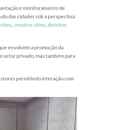
plantação e monitoramento de
tudo das cidades sob a perspectiva
cities
,
creative cities
,
distritos
s que envolvem a promoção da
o setor privado, mas também para
estores permitindo interação com