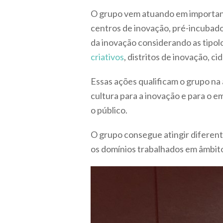
O grupo vem atuando em important
centros de inovação, pré-incubador
da inovação considerando as tipol
criativos
, distritos de inovação, c
Essas ações qualificam o grupo na
cultura para a inovação e para o
o público.
O grupo consegue atingir diferen
os domínios trabalhados em âmbit