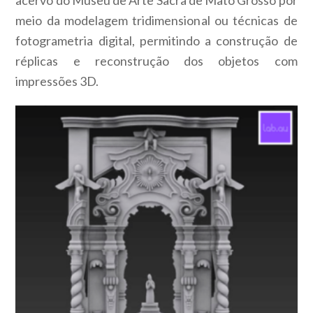
acervo do Museu de Arte Sacra de Mato Grosso por
meio da modelagem tridimensional ou técnicas de
fotogrametria digital, permitindo a construção de
réplicas e reconstrução dos objetos com
impressões 3D.