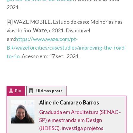
2021.
[4] WAZE MOBILE. Estudo de caso: Melhorias nas
vias do Rio.
Waze
, c2021. Disponível
em:
https://www.waze.com/pt-
BR/wazeforcities/casestudies/improving-the-road-
to-rio
. Acesso em: 17 set., 2021.
Bio
Latest Posts
Aline de Camargo Barros
Graduada em Arquitetura (SENAC -
SP) e mestranda em Design
(UDESC), investiga projetos