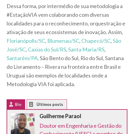
Dessa forma, por intermédio de sua metodologia a
#EstaçãoVIA vem colaborando com diversas
localidades para o reconhecimento, orquestração e
ativação de seus ecossistemas de inovação. Assim,
Florianópolis/SC
,
Blumenau/SC
,
Chapecó/SC
,
São
José/SC
,
Caxias do Sul/RS
,
Santa Maria/RS
,
Santarém/PA,
São Bento do Sul, Rio do Sul, Santana
do Livramento – Rivera na fronteira entre Brasil e
Uruguai são exemplos de localidades onde a
Metodologia VIA foi aplicada.
Bio
Latest Posts
Guilherme Paraol
Doutor em Engenharia e Gestão do
Conhecimento (UFSC) e membro do