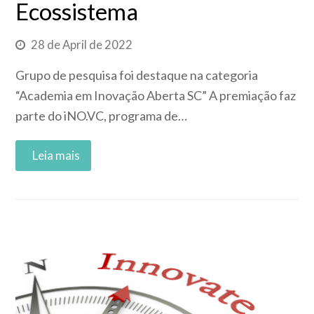
Ecossistema
28 de April de 2022
Grupo de pesquisa foi destaque na categoria
“Academia em Inovação Aberta SC” A premiação faz
parte do iNO.VC, programa de…
Read More