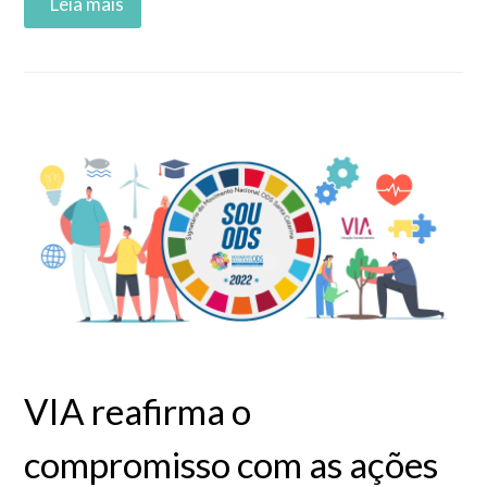
Read More
VIA reafirma o
compromisso com as ações