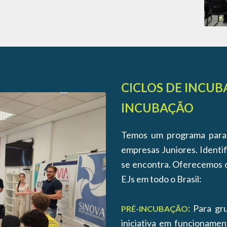
CICLOS DE INCUB
INCUBAÇÃO
Temos um programa para 
empresas Juniores. Identif
se encontra. Oferecemos du
EJs em todo o Brasil:
:
Para gr
PRÉ-INCUBAÇÃO
iniciativa em funcioname