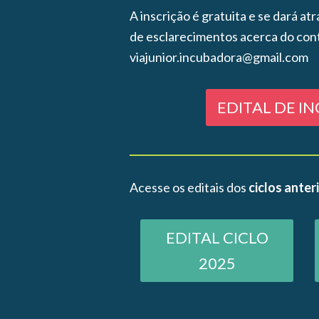
A inscrição é gratuita e se dará at
de esclarecimentos acerca do con
viajunior.incubadora@gmail.com
EDITAL DE I
Acesse os editais dos
ciclos anter
EDITAL CICLO
2025