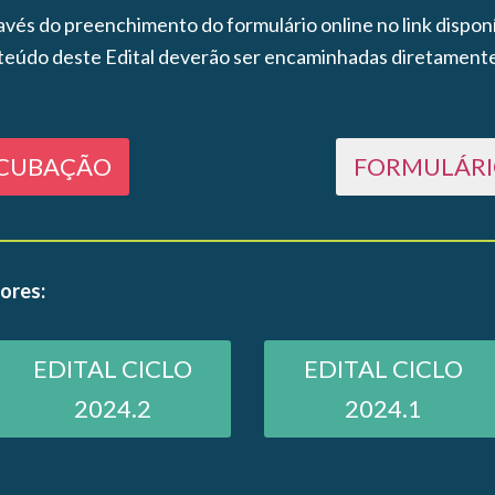
ravés do preenchimento do formulário online no link disponí
teúdo deste Edital deverão ser encaminhadas diretamente
NCUBAÇÃO
FORMULÁRI
iores:
EDITAL CICLO
EDITAL CICLO
2024.2
2024.1