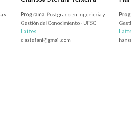
a y
Programa:
Postgrado en Ingeniería y
Prog
Gestión del Conocimiento - UFSC
Gest
Lattes
Latt
clastefani@gmail.com
hans