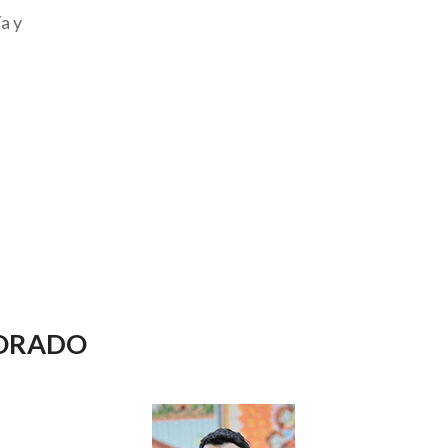
a y
ORADO