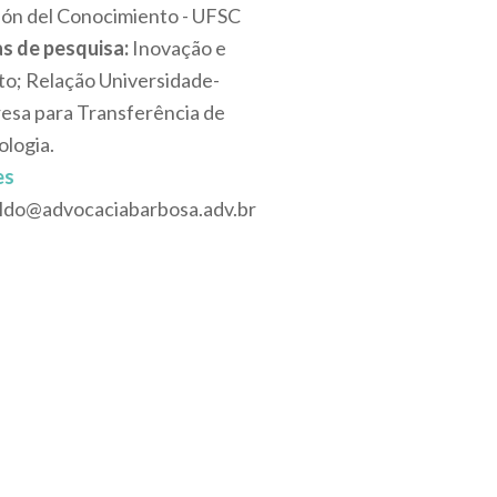
ión del Conocimiento - UFSC
s de pesquisa:
Inovação e
to; Relação Universidade-
esa para Transferência de
ologia.
es
aldo@advocaciabarbosa.adv.br