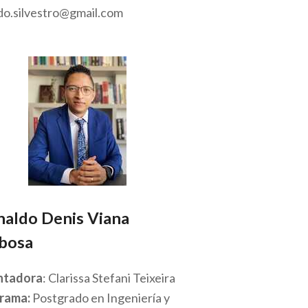
rdo.silvestro@gmail.com
naldo Denis Viana
bosa
ntadora
: Clarissa Stefani Teixeira
rama:
Postgrado en Ingeniería y