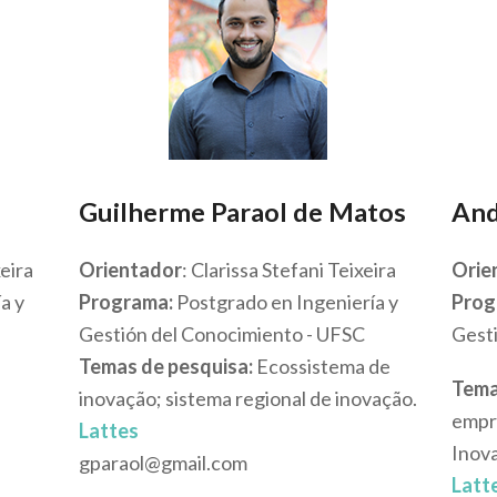
Guilherme Paraol de Matos
And
xeira
Orientador
: Clarissa Stefani Teixeira
Orie
a y
Programa:
Postgrado en Ingeniería y
Prog
Gestión del Conocimiento - UFSC
Gest
Temas de pesquisa:
Ecossistema de
Tema
inovação; sistema regional de inovação.
empr
Lattes
Inov
gparaol@gmail.com
Latt