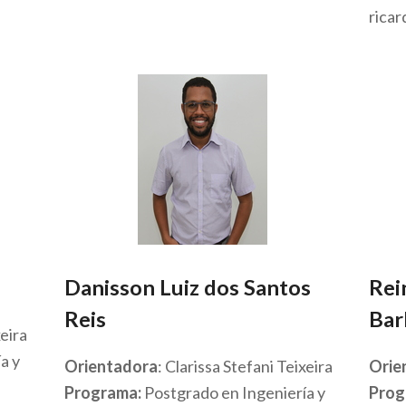
rica
Danisson Luiz dos Santos
Rei
Reis
Bar
xeira
a y
Orientadora
: Clarissa Stefani Teixeira
Orie
Programa:
Postgrado en Ingeniería y
Prog