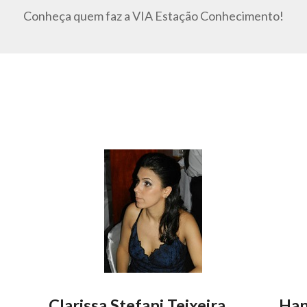
Conheça quem faz a VIA Estação Conhecimento!
Clarissa Stefani Teixeira
Han