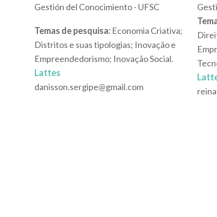
Gestión del Conocimiento - UFSC
Gest
Tema
Temas de pesquisa:
Economia Criativa;
Direi
Distritos e suas tipologias; Inovação e
Empr
Empreendedorismo; Inovação Social.
Tecn
Lattes
Latt
danisson.sergipe@gmail.com
rein