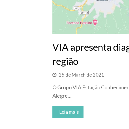
VIA apresenta diag
região
25 de March de 2021
O Grupo VIA Estação Conhecimento
Alegre…
Read More