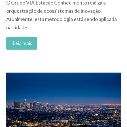
O Grupo VIA Estação Conhecimento realiza a
orquestração de ecossistemas de inovação.
Atualmente, esta metodologia está sendo aplicada
na cidade…
Read More