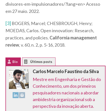
divisores-em-impulsionadores/?lang=en> Acesso
em 27 maio. 2022.
[3]
BOGERS, Marcel; CHESBROUGH, Henry;
MOEDAS, Carlos. Open innovation: Research,
practices, and policies.
California management
review
, v. 60, n. 2, p. 5-16, 2018.
Bio
Latest Posts
Carlos Marcelo Faustino da Silva
Mestre em Engenharia e Gestão do
Conhecimento, um dos primeiros
pesquisadores nacionais a abordar
ambidestria organizacional sob a
perspectiva da inovação aberta.