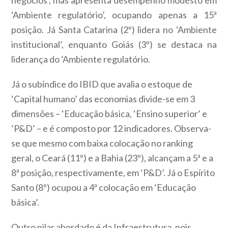
negócios’, mas apresenta desempenho modesto em
‘Ambiente regulatório’, ocupando apenas a 15ª
posição. Já Santa Catarina (2º) lidera no ‘Ambiente
institucional’, enquanto Goiás (3º) se destaca na
liderança do ‘Ambiente regulatório.
Já o subíndice do IBID que avalia o estoque de
‘Capital humano’ das economias divide-se em 3
dimensões – ‘Educação básica, ‘Ensino superior’ e
‘P&D’ – e é composto por 12 indicadores. Observa-
se que mesmo com baixa colocação no ranking
geral, o Ceará (11º) e a Bahia (23º), alcançam a 5ª e a
8ª posição, respectivamente, em ‘P&D’. Já o Espírito
Santo (8º) ocupou a 4ª colocação em ‘Educação
básica’.
Outro pilar abordado é da Infraestrutura, pois