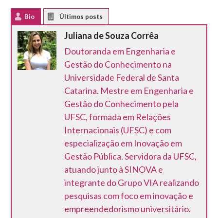
Bio
Latest Posts
Juliana de Souza Corrêa
Doutoranda em Engenharia e
Gestão do Conhecimento na
Universidade Federal de Santa
Catarina. Mestre em Engenharia e
Gestão do Conhecimento pela
UFSC, formada em Relações
Internacionais (UFSC) e com
especialização em Inovação em
Gestão Pública. Servidora da UFSC,
atuando junto à SINOVA e
integrante do Grupo VIA realizando
pesquisas com foco em inovação e
empreendedorismo universitário.