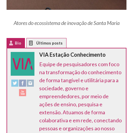
Atores do ecossistema de inovação de Santa Maria
Bio
Latest Posts
VIA Estação Conhecimento
Equipe de pesquisadores com foco
na transformação do conhecimento
de forma tangível e utilitária para a
sociedade, governo e
empreendedores, por meio de
ações de ensino, pesquisa e
extensão. Atuamos de forma
colaborativa e em rede, conectando
pessoas e organizações ao nosso