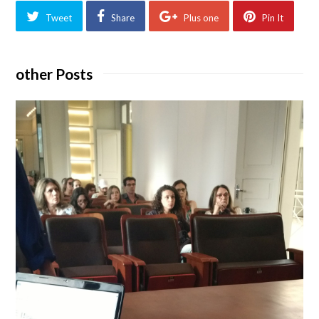
Tweet
Share
Plus one
Pin It
other Posts