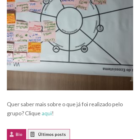
Quer saber mais sobre o que já foi realizado pelo
grupo? Clique
aqui
!
Bio
Latest Posts