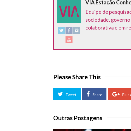
VIA Estação Conh
Equipe de pesquisad
sociedade, governo 
colaborativa e em r
Please Share This
Tweet
Share
Plus
Outras Postagens