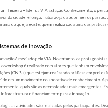
fani Teixeira – líder da VIA Estação Conhecimento, o pe
favor da cidade, é longo. Tubarão já dá os primeiros passos
ma do que já existe, quem realiza cada uma das práticas 
stemas de inovação
ovação é mediado pela VIA. No entanto, os protagonistas 
 o workshop é realizado com atores que tenham envolvimen
ições (CNPJs) que estejam realizando práticas em prol d
nido em um movimento colaborativo de conhecimento. A par
uentemente, quais são as necessidades mais emergentes. E
infraestrutura e financiamento para a inovação.
logia as atividades são realizadas pelos participantes. Dis