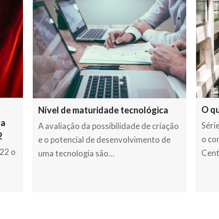
O qu
Nível de maturidade tecnológica
da
Séri
A avaliação da possibilidade de criação
2
o co
e o potencial de desenvolvimento de
022 o
Cent
uma tecnologia são…
a