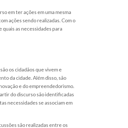
rcurso em ter ações em uma mesma
, com ações sendo realizadas. Com o
e quais as necessidades para
são os cidadãos que vivem e
to da cidade. Além disso, são
a inovação e do empreendedorismo.
tir do discurso são identificadas
stas necessidades se associam em
cussões são realizadas entre os