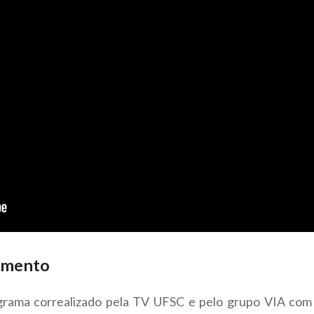
imento
rama correalizado pela TV UFSC e pelo grupo VIA com 