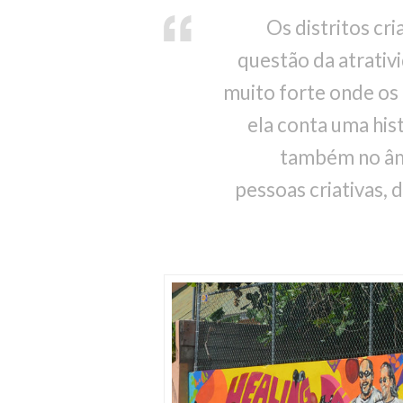
Os distritos cr
questão da atrativ
muito forte onde os a
ela conta uma his
também no âmb
pessoas criativas, 