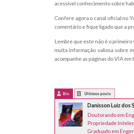
acessível conhecimento sobre habi
Confere agora o canal oficial no 
comentário e fique ligado que a p
Lembre que este não é o primeiro 
muita informação valiosa sobre
acompanhe as páginas do VIA em to
Bio
Latest Posts
Danisson Luiz dos 
Doutorando em Enge
Propriedade Intelec
Graduado em Engenha