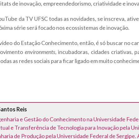
tats de inovação, empreendedorismo, criatividade e inov
YouTube da TV UFSC todas as novidades, se inscreva, ative 
róxima série será focado nos ecossistemas de inovação.
vídeo do Estação Conhecimento, então, é só buscar no can
 movimento
environments
, incubadoras, cidades criativas, 
das as redes sociais para ficar ligado em muito conhecim
Santos Reis
nharia e Gestão do Conhecimento na Universidade Feder
tual e Transferência de Tecnologia para Inovação pela Un
ria de Produção pela Universidade Federal de Sergipe. 