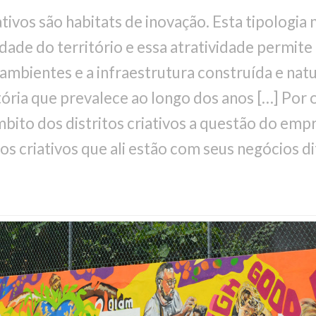
iativos são habitats de inovação. Esta tipologia
idade do território e essa atratividade permit
mbientes e a infraestrutura construída e natura
tória que prevalece ao longo dos anos […] Por 
ito dos distritos criativos a questão do emp
dos criativos que ali estão com seus negócios d