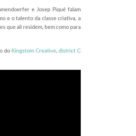
mmendoerfer e Josep Piqué falam
 e o talento da classe criativa, a
les que ali residem, bem como para
so do
Kingstom Creative
,
district C