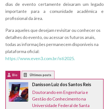
dias de evento certamente deixaram um legado
importante para a comunidade acadêmica e
profissional da área.
Para aqueles que desejam revisitar ou conhecer os
detalhes do evento, ou acessar os futuros anais,
todas as informações permanecem disponíveis na
plataforma oficial:
https://www.even3.com.br/isti2025.
Bio
Latest Posts
Danisson Luiz dos Santos Reis
Doutorando em Engenharia e
Gestão do Conhecimento na
Universidade Federal de Santa