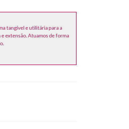
tangível e utilitária para a
a e extensão. Atuamos de forma
o.