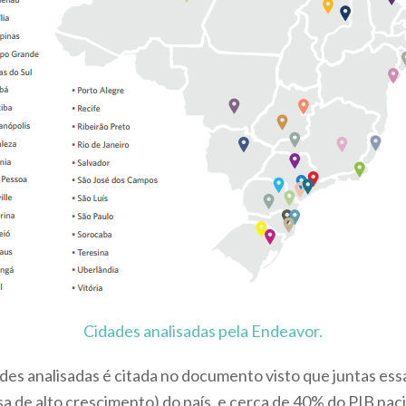
Cidades analisadas pela Endeavor.
ades analisadas é citada no documento visto que juntas e
 de alto crescimento) do país, e cerca de 40% do PIB naci