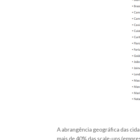
A abrangência geográfica das cid
mais de 40% das scale-ups (empresa