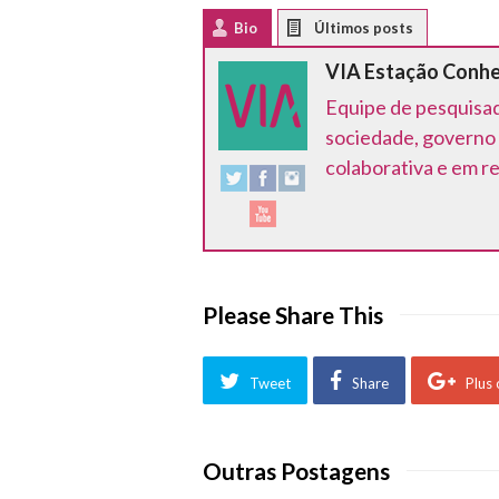
Bio
Latest Posts
VIA Estação Conh
Equipe de pesquisad
sociedade, governo 
colaborativa e em r
Please Share This
Tweet
Share
Plus
Outras Postagens