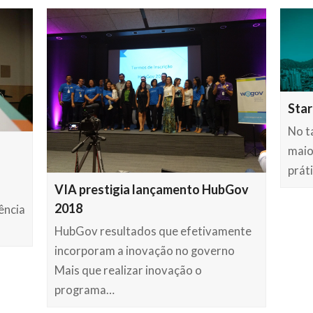
Sta
No ta
maio
prát
VIA prestigia lançamento HubGov
2018
ência
HubGov resultados que efetivamente
incorporam a inovação no governo
Mais que realizar inovação o
programa…