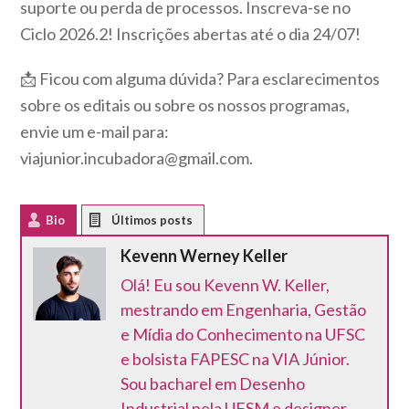
suporte ou perda de processos. Inscreva-se no
Ciclo 2026.2! Inscrições abertas até o dia 24/07!
📩 Ficou com alguma dúvida? Para esclarecimentos
sobre os editais ou sobre os nossos programas,
envie um e-mail para:
viajunior.incubadora@gmail.com.
Bio
Latest Posts
Kevenn Werney Keller
Olá! Eu sou Kevenn W. Keller,
mestrando em Engenharia, Gestão
e Mídia do Conhecimento na UFSC
e bolsista FAPESC na VIA Júnior.
Sou bacharel em Desenho
Industrial pela UFSM e designer