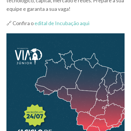
tecnológico, capital, mercado e redes. Prepare a sua
equipe e garanta a sua vaga!
🔗 Confira o
edital de Incubação aqui