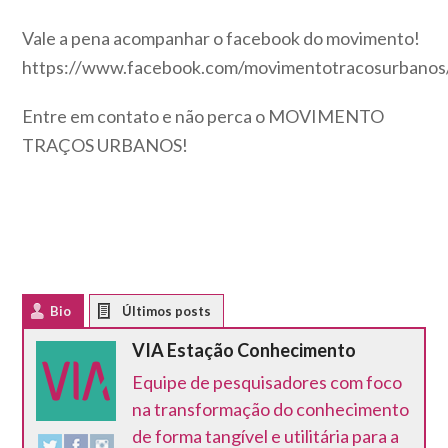
Vale a pena acompanhar o facebook do movimento!
https://www.facebook.com/movimentotracosurbanos
Entre em contato e não perca o MOVIMENTO
TRAÇOS URBANOS!
Bio
Latest Posts
VIA Estação Conhecimento
Equipe de pesquisadores com foco
na transformação do conhecimento
de forma tangível e utilitária para a