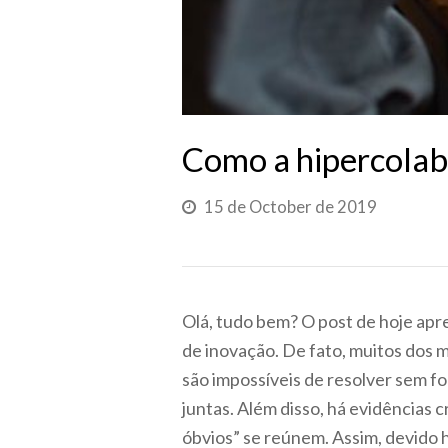
Como a hipercolab
15 de October de 2019
Olá, tudo bem? O post de hoje apr
de inovação. De fato, muitos dos 
são impossíveis de resolver sem f
juntas. Além disso, há evidências
óbvios” se reúnem. Assim, devido 