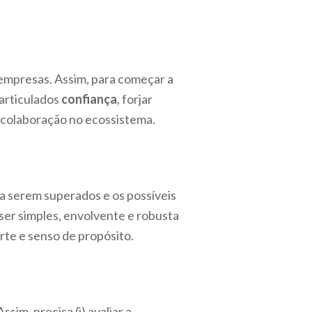
empresas. Assim, para começar a
articulados
confiança
, forjar
percolaboração no ecossistema.
a serem superados e os possíveis
ser simples, envolvente e robusta
orte e senso de propósito.
sim, precisa (i) avaliar a