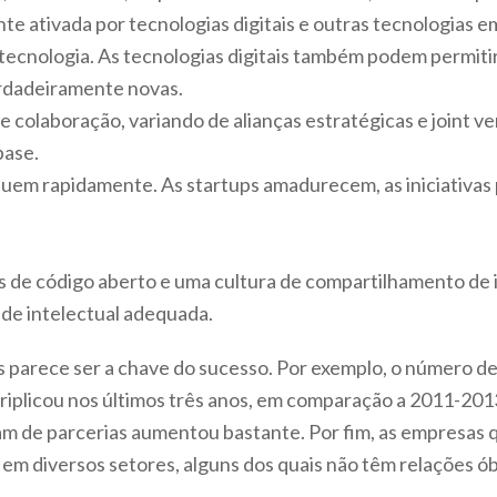
e ativada por tecnologias digitais e outras tecnologias e
cnologia. As tecnologias digitais também podem permitir
erdadeiramente novas.
e colaboração, variando de alianças estratégicas e joint v
base.
uem rapidamente. As startups amadurecem, as iniciativas 
os de código aberto e uma cultura de compartilhamento de 
de intelectual adequada.
s parece ser a chave do sucesso. Por exemplo, o número de
triplicou nos últimos três anos, em comparação a 2011-20
m de parcerias aumentou bastante. Por fim, as empresas 
 em diversos setores, alguns dos quais não têm relações ó