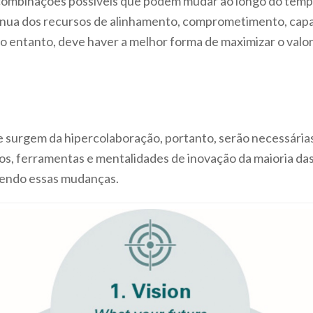
combinações possíveis que podem mudar ao longo do temp
tínua dos recursos de alinhamento, comprometimento, capa
. No entanto, deve haver a melhor forma de maximizar o valo
e surgem da hipercolaboração, portanto, serão necessári
s, ferramentas e mentalidades de inovação da maioria das
azendo essas mudanças.