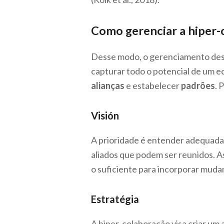
Como gerenciar a hiper-
Desse modo, o gerenciamento dest
capturar todo o potencial de um e
alianças
e estabelecer
padrões
. 
Visión
A prioridade é entender adequadam
aliados que podem ser reunidos. A
o suficiente para incorporar mudan
Estratégia
A hiper-colaboração visa criar um a