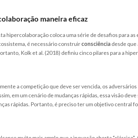
colaboração maneira eficaz
a hipercolaboração coloca uma série de desafios para as 
cossistema, é necessário construir
consciência
desde que 
Portanto, Kolk et al. (2018) definiu cinco pilares para a hi
ente a competição que deve ser vencida, os adversários 
ssim, em um cenário de mudanças rápidas, essa visão deve 
ças rápidas. Portanto, é preciso ter um objetivo central f
lcance muito mais amplo que a inovação aberta “clássica”. As