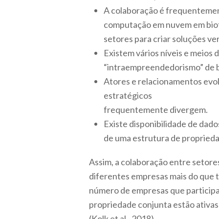
A colaboração é frequentement
computação em nuvem em biote
setores para criar soluções v
Existem vários níveis e meios d
“intraempreendedorismo” de 
Atores e relacionamentos evol
estratégicos
frequentemente divergem.
Existe disponibilidade de dad
de uma estrutura de proprieda
Assim, a colaboração entre setore
diferentes empresas mais do que 
número de empresas que participa
propriedade conjunta estão ativas
(Kolk et al., 2018).