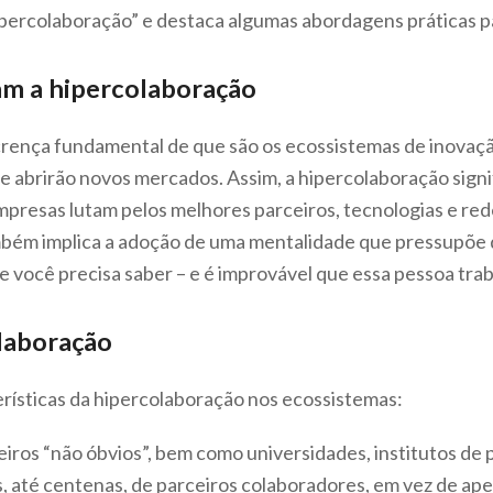
ipercolaboração” e destaca algumas abordagens práticas pa
am a hipercolaboração
rença fundamental de que são os ecossistemas de inovação
 abrirão novos mercados. Assim, a hipercolaboração signi
mpresas lutam pelos melhores parceiros, tecnologias e red
mbém implica a adoção de uma mentalidade que pressupõ
ue você precisa saber – e é improvável que essa pessoa tr
laboração
cterísticas da hipercolaboração nos ecossistemas:
iros “não óbvios”, bem como universidades, institutos de 
, até centenas, de parceiros colaboradores, em vez de ape