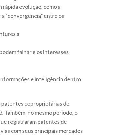
m rápida evolução, como a
 a “convergência” entre os
entures a
podem falhar e os interesses
informações e inteligência dentro
 patentes coproprietárias de
13. Também, no mesmo período, o
que registraram patentes de
bvias com seus principais mercados