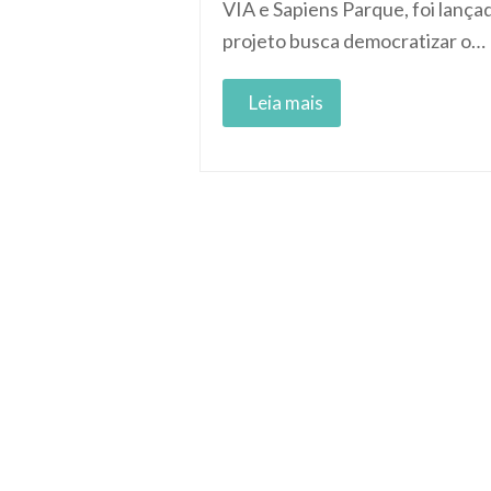
VIA e Sapiens Parque, foi lança
projeto busca democratizar o…
Read More