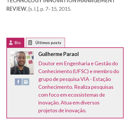
TECHNOLOGY INNOVATION MANAGEMENT
REVIEW
, [s. l.], p. 7–15, 2015.
Bio
Latest Posts
Guilherme Paraol
Doutor em Engenharia e Gestão do
Conhecimento (UFSC) e membro do
grupo de pesquisa VIA - Estação
Conhecimento. Realiza pesquisas
com foco em ecossistemas de
inovação. Atua em diversos
projetos de inovação.