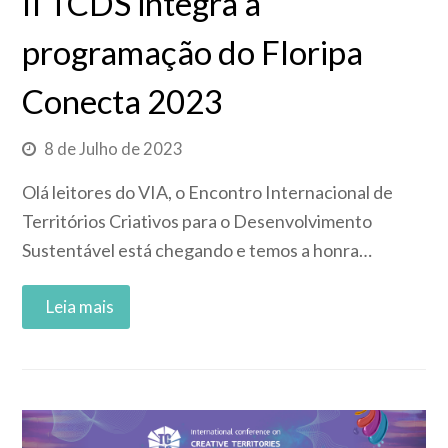
II TCDS integra a
programação do Floripa
Conecta 2023
8 de Julho de 2023
Olá leitores do VIA, o Encontro Internacional de
Territórios Criativos para o Desenvolvimento
Sustentável está chegando e temos a honra…
Read More