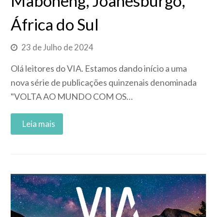
Maboneng, Joanesburgo,
África do Sul
23 de Julho de 2024
Olá leitores do VIA. Estamos dando início a uma
nova série de publicações quinzenais denominada
"VOLTA AO MUNDO COM OS…
Read More