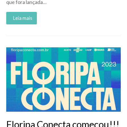
que fora lançada…
Read More
Floripa Conecta começou!!!