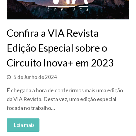
Confira a VIA Revista
Edição Especial sobre o
Circuito Inova+ em 2023
5 de Junho de 2024
É chegada a hora de conferirmos mais uma edição
da VIA Revista. Desta vez, uma edição especial
focada no trabalho…
Read More