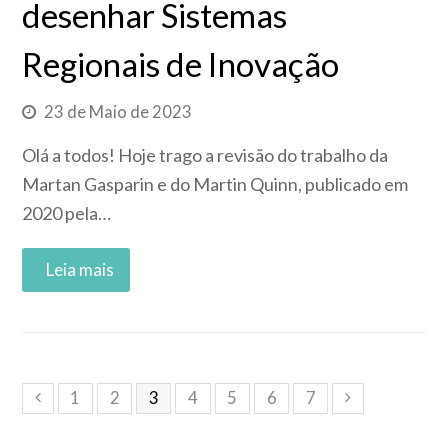
desenhar Sistemas
Regionais de Inovação
23 de Maio de 2023
Olá a todos! Hoje trago a revisão do trabalho da
Martan Gasparin e do Martin Quinn, publicado em
2020 pela…
Read More
1
2
3
4
5
6
7