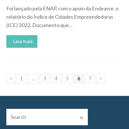
Foi lançado pela ENAP, com o apoio da Endeavor, o
relatório do Índice de Cidades Empreendedoras
(ICE) 2022. Documento que…
Read More
1
…
3
4
5
6
7