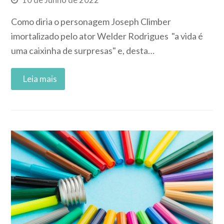
10 de Junho de 2022
Como diria o personagem Joseph Climber
imortalizado pelo ator Welder Rodrigues "a vida é
uma caixinha de surpresas" e, desta…
Read More