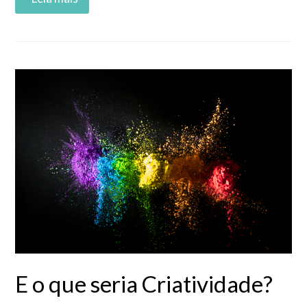
Read More
E o que seria Criatividade?