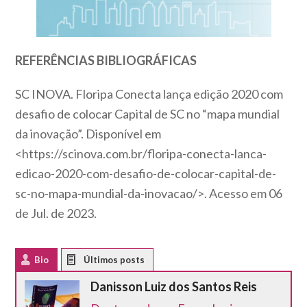
REFERÊNCIAS BIBLIOGRÁFICAS
SC INOVA. Floripa Conecta lança edição 2020 com
desafio de colocar Capital de SC no “mapa mundial
da inovação”. Disponível em
<https://scinova.com.br/floripa-conecta-lanca-
edicao-2020-com-desafio-de-colocar-capital-de-
sc-no-mapa-mundial-da-inovacao/>. Acesso em 06
de Jul. de 2023.
Bio
Latest Posts
Danisson Luiz dos Santos Reis