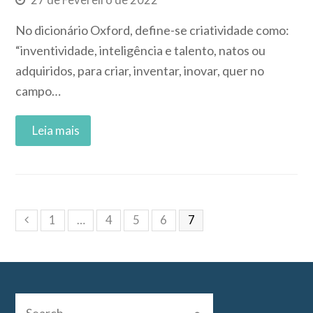
No dicionário Oxford, define-se criatividade como:
“inventividade, inteligência e talento, natos ou
adquiridos, para criar, inventar, inovar, quer no
campo…
Read More
1
…
4
5
6
7