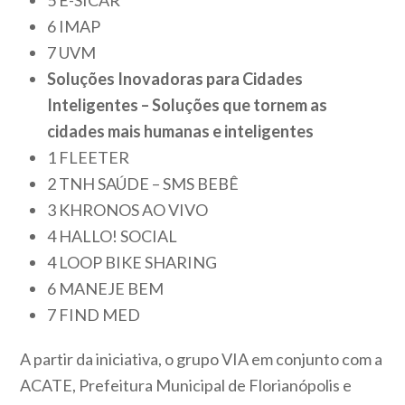
5 E-SICAR
6 IMAP
7 UVM
Soluções Inovadoras para Cidades
Inteligentes – Soluções que tornem as
cidades mais humanas e inteligentes
1 FLEETER
2 TNH SAÚDE – SMS BEBÊ
3 KHRONOS AO VIVO
4 HALLO! SOCIAL
4 LOOP BIKE SHARING
6 MANEJE BEM
7 FIND MED
A partir da iniciativa, o grupo VIA em conjunto com a
ACATE, Prefeitura Municipal de Florianópolis e