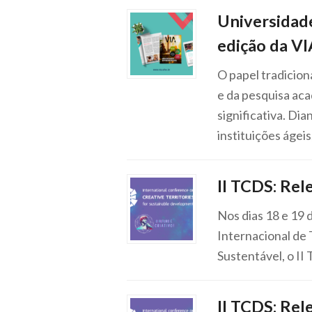
Universidad
edição da VI
O papel tradicio
e da pesquisa ac
significativa. Di
instituições ágei
II TCDS: Re
Nos dias 18 e 19 
Internacional de 
Sustentável, o II
II TCDS: Rel