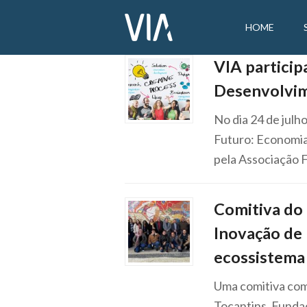
HOME
VIA particip
Desenvolvim
No dia 24 de julh
Futuro: Economia
pela Associação 
Comitiva do 
Inovação de 
ecossistema 
Uma comitiva com
Tocantins, Funda