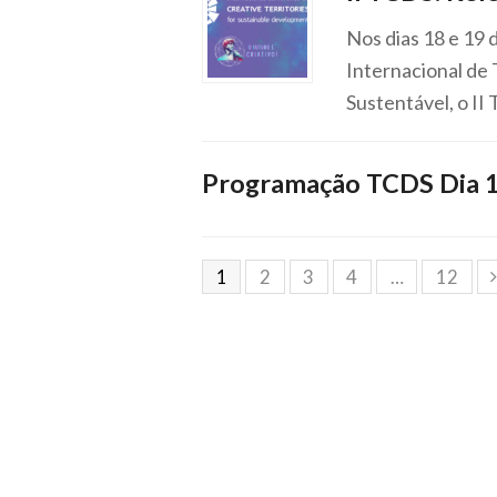
Nos dias 18 e 19
Internacional de 
Sustentável, o II
Programação TCDS Dia 1
1
2
3
4
…
12