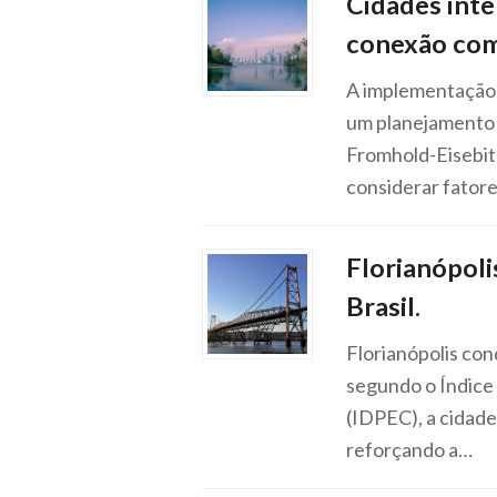
Cidades inte
conexão com
A implementação e
um planejamento d
Fromhold-Eisebit
considerar fator
Florianópolis
Brasil.
Florianópolis conq
segundo o Índice
(IDPEC), a cidad
reforçando a…