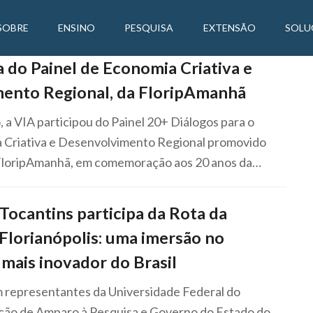
SOBRE
ENSINO
PESQUISA
EXTENSÃO
SOLU
a do Painel de Economia Criativa e
ento Regional, da FloripAmanhã
o, a VIA participou do Painel 20+ Diálogos para o
 Criativa e Desenvolvimento Regional promovido
FloripAmanhã, em comemoração aos 20 anos da…
Tocantins participa da Rota da
Florianópolis: uma imersão no
mais inovador do Brasil
 representantes da Universidade Federal do
ção de Amparo à Pesquisa e Governo do Estado do