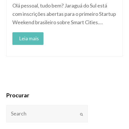
Olá pessoal, tudo bem? Jaraguá do Sul está
com inscrições abertas para o primeiro Startup
Weekend brasileiro sobre Smart Cities.…
Read More
Procurar