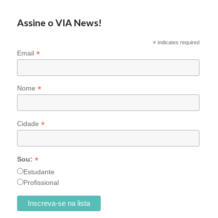
Assine o VIA News!
*
indicates required
*
Email
*
Nome
*
Cidade
*
Sou:
Estudante
Profissional