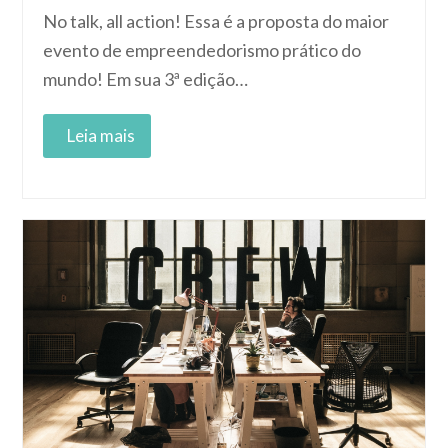
No talk, all action! Essa é a proposta do maior
evento de empreendedorismo prático do
mundo! Em sua 3ª edição…
Read More