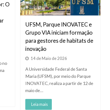
r: O
ar
UFSM, Parque INOVATEC e
Grupo VIA iniciam formação
para gestores de habitats de
inovação
14 de Maio de 2026
o no
A Universidade Federal de Santa
uma
Maria (UFSM), por meio do Parque
INOVATEC, realiza a partir de 12 de
maio de…
Read More