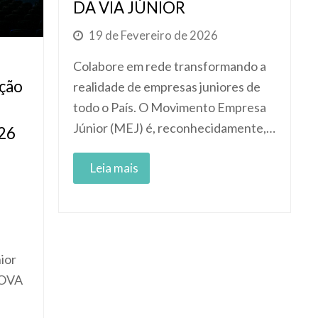
DA VIA JÚNIOR
19 de Fevereiro de 2026
Colabore em rede transformando a
ação
realidade de empresas juniores de
todo o País. O Movimento Empresa
Júnior (MEJ) é, reconhecidamente,…
026
Read More
ior
NOVA