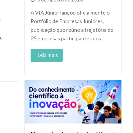
A VIA Júnior lançou oficialmente o
s
Portfólio de Empresas Juniores,
,
publicação que reúne a trajetória de
a.
25 empresas participantes dos…
Read More