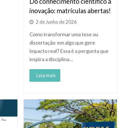
Do conhecimento científico à
inovação: matrículas abertas!
2 de Junho de 2026
Como transformar uma tese ou
dissertação em algo que gere
impacto real? Essa é a pergunta que
inspira a disciplina…
Read More