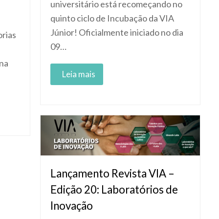
universitário está recomeçando no
quinto ciclo de Incubação da VIA
Júnior! Oficialmente iniciado no dia
rias
09…
 na
Read More
Lançamento Revista VIA –
Edição 20: Laboratórios de
Inovação