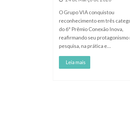
O Grupo VIA conquistou
reconhecimento em três catego
do 6º Prêmio Conexão Inova,
reafirmando seu protagonismo
pesquisa, na prática e…
Read More