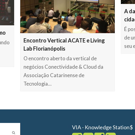
A da
cida
É po
smo
de u
Encontro Vertical ACATE e Living
undo
seu 
Lab Florianópolis
O encontro aberto da vertical de
negócios Conectividade & Cloud da
Associação Catarinense de
Tecnologia…
VIA - Knowledge Station$