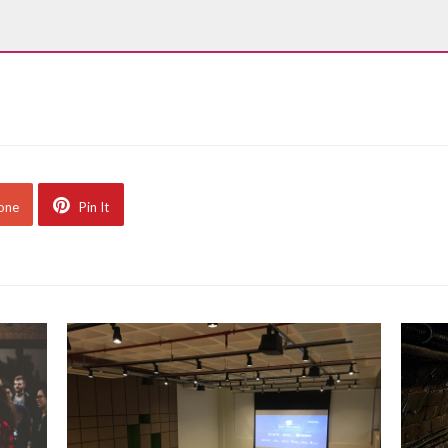
 one
Pin It