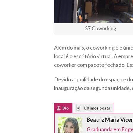
S7 Coworking
Além do mais, o coworking é o únic
local é o escritório virtual. A emp
coworker com pacote fechado. Ess
Devido a qualidade do espaço e dos
inauguração da segunda unidade, c
Bio
Latest Posts
Beatriz Maria Vice
Graduanda em Engenh