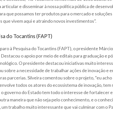
a articular e disseminar à nossa política pública de desen
para que possamos ter produtos para o mercado e soluções
s que vivem aqui e atraindo novos investimentos”.
sa do Tocantins (FAPT)
ro à Pesquisa do Tocantins (FAPT), o presidente Márcio da
estacou o apoio por meio de editais para graduação e pós
cnológico. O presidente destacou iniciativas muito intere
u sobre a necessidade de trabalhar ações de inovação e
uras parcerias. Silveira comentou sobre o projeto, “eu ach
envolve todos os atores do ecossistema de inovação, tem
o governo do Estado tem todo o interesse de fortalecer e
outra maneira que não seja pelo conhecimento, e o conhe
 um trabalho muito interessante que vai culminar com o P