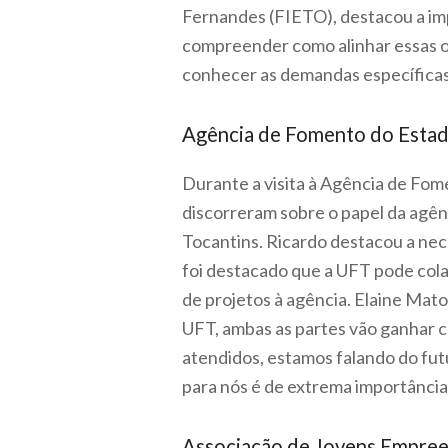
Fernandes (FIETO), destacou a imp
compreender como alinhar essas of
conhecer as demandas específicas 
Agência de Fomento do Estad
Durante a visita à Agência de Fome
discorreram sobre o papel da agê
Tocantins. Ricardo destacou a ne
foi destacado que a UFT pode col
de projetos à agência.
Elaine Mato
UFT, ambas as partes vão ganhar co
atendidos, estamos falando do fut
para nós é de extrema importância
Associação de Jovens Empre