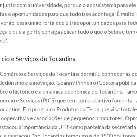
 junto com a universidade, porque o ecossistema para ele r
tas e oportunidades para que tudo isso aconteça. É muito
 verão, essa união fortalece e traz oportunidades para to
eça e que a gente consiga aplicar tudo o que o Sebrae te
so”.
rcio e Serviços do Tocantins
a, Comércio e Serviços do Tocantins permitiu conhecer as po
dedorismo e a inovação. Geanny Pinheiro (Gestora públic
re o histórico e a dinâmica econômica do Tocantins. Ta
ércio e Serviços (PICS) que tem como objetivo fomentar a
 Tocantins. E, o programa Produtos da Terra que visa fortal
cooperativas e associações de pequenos produtores. O pr
tacou a importância da UFT como parceira da secretaria e
, e destacou, “no Tocantins temos mais de 1500 doutores