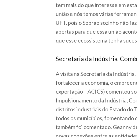
tem mais do que interesse em estar
união e nós temos várias ferramen
UFT, pois o Sebrae sozinho não faz
abertas para que essa união acont
que esse ecossistema tenha suces
Secretaria da Indústria, Comé
A visita na Secretaria da Indústri
fortalecer a economia, o empreen
exportação – ACICS) comentou sob
Impulsionamento da Indústria, Com
distritos industriais do Estado do
todos os municípios, fomentando 
também foi comentado. Geanny des
novas conexões entre as entidades