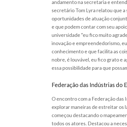
andamento na secretaria e entend
secretário Tom Lyra relatou que a 
oportunidades de atuação conjunt
e que podem contar com seu apoio 
universidade “eu fico muito agrad
inovação e empreendedorismo, eu 
conhecimento e que facilita as co
nobre, é louvável, eu fico grato 
essa possibilidade para que possam
Federação das Indústrias do 
O encontro com a Federação das I
explorar maneiras de estreitar os 
começou destacando o mapeamento 
todos os atores. Destacou a necess