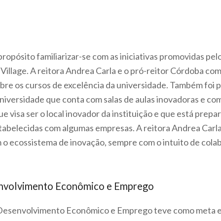
ósito familiarizar-se com as iniciativas promovidas pelo 
illage. A reitora Andrea Carla e o pró-reitor Córdoba co
obre os cursos de excelência da universidade. Também foi p
universidade que conta com salas de aulas inovadoras e co
 visa ser o local inovador da instituição e que está prepa
tabelecidas com algumas empresas. A reitora Andrea Carla
m o ecossistema de inovação, sempre com o intuito de col
envolvimento Econômico e Emprego
de Desenvolvimento Econômico e Emprego teve como meta e