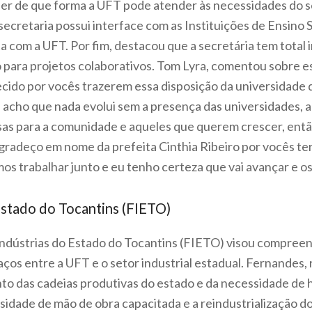
er de que forma a UFT pode atender às necessidades do se
secretaria possui interface com as Instituições de Ensino
a com a
UFT. Por fim, destacou que a secretária tem total
para projetos colaborativos. Tom Lyra, comentou sobre es
ecido por vocês trazerem essa disposição da universidade d
acho que nada evolui sem a presença das universidades, a
isas para a comunidade e aqueles que querem crescer, então
e agradeço em nome da prefeita Cinthia Ribeiro por vocês t
os trabalhar junto e eu tenho certeza que vai avançar e os
Estado do Tocantins (FIETO)
ndústrias do Estado do Tocantins (FIETO) visou compreend
laços entre a UFT e o setor industrial estadual. Fernandes
das cadeias produtivas do estado e da necessidade de 
idade de mão de obra capacitada e a reindustrialização do 