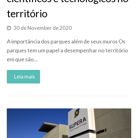
território
30 de November de 2020
A importância dos parques além de seus muros Os
parques tem um papel a desempenhar no território
em que são…
Read More