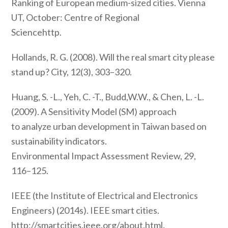
Ranking of European medium-sized cities. Vienna
UT, October: Centre of Regional
Sciencehttp.
Hollands, R. G. (2008). Will the real smart city please
stand up? City, 12(3), 303–320.
Huang, S. -L., Yeh, C. -T., Budd,W.W., & Chen, L. -L.
(2009). A Sensitivity Model (SM) approach
to analyze urban development in Taiwan based on
sustainability indicators.
Environmental Impact Assessment Review, 29,
116–125.
IEEE (the Institute of Electrical and Electronics
Engineers) (2014s). IEEE smart cities.
http://smartcities.ieee.org/about.html.