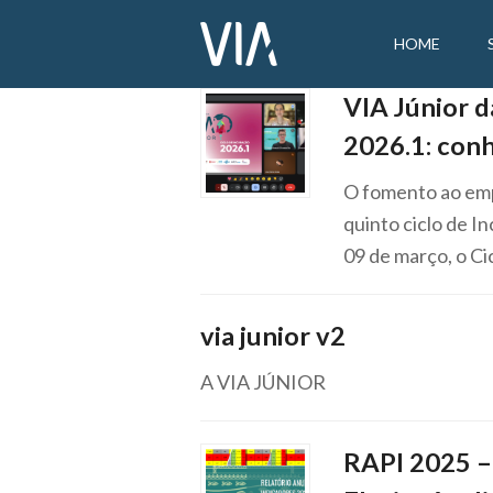
HOME
VIA Júnior d
2026.1: conh
O fomento ao em
quinto ciclo de I
09 de março, o Ci
via junior v2
A VIA JÚNIOR
RAPI 2025 –