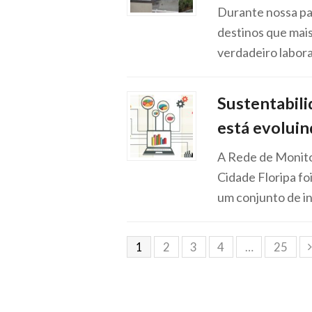
Durante nossa pa
destinos que mais
verdadeiro labora
Sustentabili
está evolui
A Rede de Monito
Cidade Floripa fo
um conjunto de in
1
2
3
4
…
25