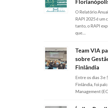
Florianópoli
O Relatório Anual
RAPI 2025 é um co
tanto, o RAPI exp
que…
Team VIA par
sobre Gestã
Finlândia
Entre os dias 3 e
Finlândia, foi p
Management (ECK