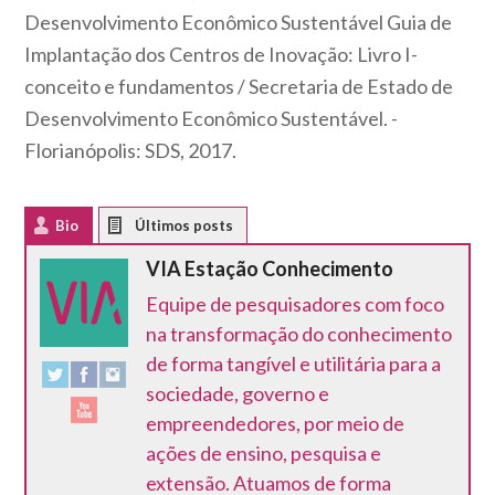
Desenvolvimento Econômico Sustentável Guia de
Implantação dos Centros de Inovação: Livro I-
conceito e fundamentos / Secretaria de Estado de
Desenvolvimento Econômico Sustentável. -
Florianópolis: SDS, 2017.
Bio
Latest Posts
VIA Estação Conhecimento
Equipe de pesquisadores com foco
na transformação do conhecimento
de forma tangível e utilitária para a
sociedade, governo e
empreendedores, por meio de
ações de ensino, pesquisa e
extensão. Atuamos de forma