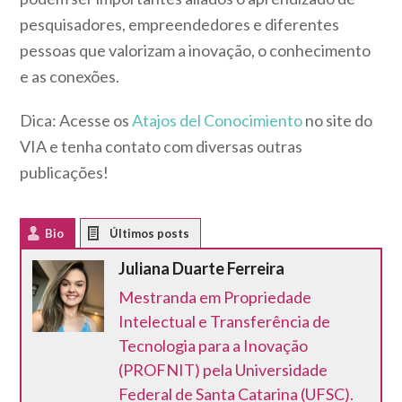
pesquisadores, empreendedores e diferentes
pessoas que valorizam a inovação, o conhecimento
e as conexões.
Dica: Acesse os
Atajos del Conocimiento
no site do
VIA e tenha contato com diversas outras
publicações!
Bio
Latest Posts
Juliana Duarte Ferreira
Mestranda em Propriedade
Intelectual e Transferência de
Tecnologia para a Inovação
(PROFNIT) pela Universidade
Federal de Santa Catarina (UFSC).