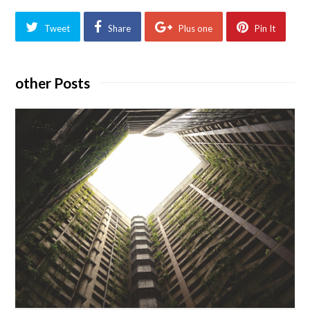
Tweet
Share
Plus one
Pin It
other Posts